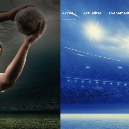
Accueil
Actualités
Évènemen
2
, les seniors
n prochaine