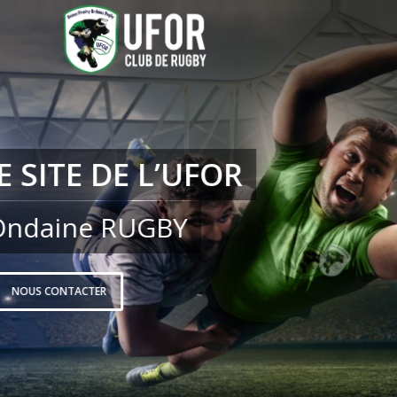
LES SENIORS DE L’UFOR
MONTENT EN RÉGIONALE 
Après leur victoire contre ROYANS sur le score de 29 à 19
garçons de l’UFOR ont gagné leur montée pour la saiso