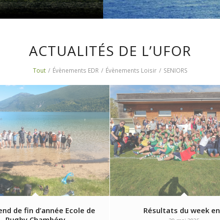
ACTUALITÉS DE L’UFOR
Tout
/
Évènements EDR
/
Évènements Loisir
/
SENIORS
nd de fin d’année Ecole de
Résultats du week e
Rugby Chambéry