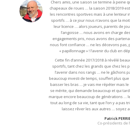
Chers amis, une saison se termine à peine q
chapeaux de roues … la saison 2018/2019 est l
les rencontres sportives mais à une lenteur 
sportifs … à ce jour nous n’avons que la moiti
leur licence … alors joueurs, parents de j
l’angoisse … nous avons en charge des
engagements pris, nous avons des partenaire
nous font confiance … ne les décevons pas, 
« papillonnage » ! l’avenir du club en d
Cette fin d’année 2017/2018 à révélé beauc
sportifs, tant chez les grands que chez les pet
l’avenir dans nos rangs … ne le gâchons 
beaucoup investi de temps, souffert plus que
baisser les bras … je vais me répéter mais le
se mérite, qui demande beaucoup et qui tarde
marque encore beaucoup de générations … le
tout au long de sa vie, tant que l’on y a pas tr
laissez rêver les aux autres … soyez 
Patrick PERRI
Co-présidents de 