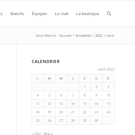
ts
Matchs
Équipes
Le club
La boutique
Vous êtes ici :
Accueil
/
Actualités
/
2022
/
avril
CALENDRIER
avril 2022
L
M
M
J
V
S
D
1
2
3
4
5
6
7
8
9
10
11
12
13
14
15
16
17
18
19
20
21
22
23
24
25
26
27
28
29
30
« Fév
Mai »