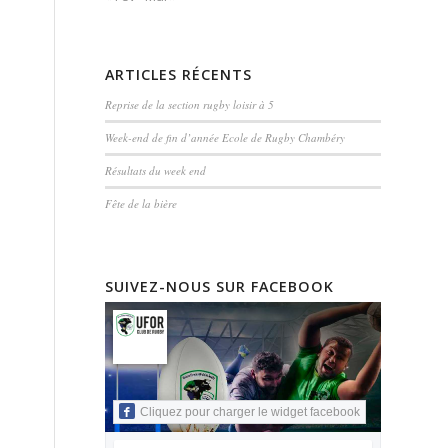
ARTICLES RÉCENTS
Reprise de la section rugby loisir à 5
Week-end de fin d’année Ecole de Rugby Chambéry
Résultats du week end
Fête de la bière
SUIVEZ-NOUS SUR FACEBOOK
Cliquez pour charger le widget facebook