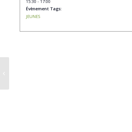
15:30 - 17:00
Évènement Tags:
JEUNES
RCVM vs RUGBY
ENTENTE LOIRE SUD
(Moins de 16 ans)