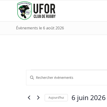
Évènements le 6 août 2026
Évènements
Recherche
Saisir
et
for
mot-
navigation
clé.
6
Rechercher
de
6 juin 2026
Évènements
juin
Aujourd’hui
vues
par
Sélectionnez
mot-