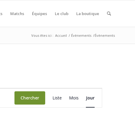
ts
Matchs
Équipes
Le club
La boutique
Vous êtes ici :
Accueil
/
Évènements
/
Évènements
Navigation
de
Chercher
Liste
Mois
Jour
vues
Évènement