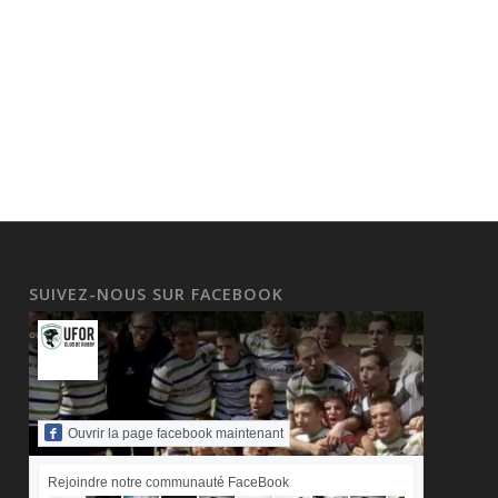
SUIVEZ-NOUS SUR FACEBOOK
Ouvrir la page facebook maintenant
Rejoindre notre communauté FaceBook