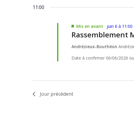
2026
Évènements
une
clé.
11:00
date.
Mis en avant
juin 6 à 11:00
Rassemblement M
Andrézieux-Bouthéon
Andréz
Date à confirmer 06/06/2026 o
Jour précédent