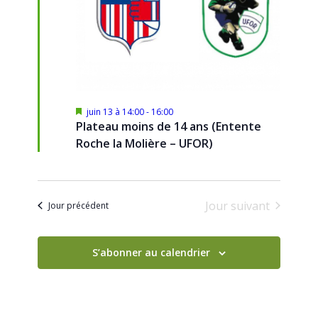
Mis
juin 13 à 14:00
-
16:00
en
Plateau moins de 14 ans (Entente
avant
Roche la Molière – UFOR)
Jour suivant
Jour précédent
S’abonner au calendrier