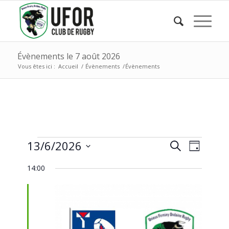
Évènements le 7 août 2026
Vous êtes ici :
Accueil
/
Évènements
/
Évènements
Évènements
Recherc
Naviga
13/6/2026
Recherche
Jour
de
et
for
Sélectionnez
vues
14:00
une
navigati
Évène
13
date.
de
juin
vues
2026
Évèneme