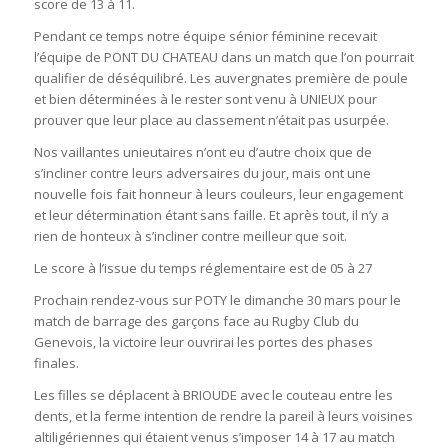
score de 13 à 11.
Pendant ce temps notre équipe sénior féminine recevait
l’équipe de PONT DU CHATEAU dans un match que l’on pourrait
qualifier de déséquilibré. Les auvergnates première de poule
et bien déterminées à le rester sont venu à UNIEUX pour
prouver que leur place au classement n’était pas usurpée.
Nos vaillantes unieutaires n’ont eu d’autre choix que de
s’incliner contre leurs adversaires du jour, mais ont une
nouvelle fois fait honneur à leurs couleurs, leur engagement
et leur détermination étant sans faille. Et après tout, il n’y a
rien de honteux à s’incliner contre meilleur que soit.
Le score à l’issue du temps réglementaire est de 05 à 27
Prochain rendez-vous sur POTY le dimanche 30 mars pour le
match de barrage des garçons face au Rugby Club du
Genevois, la victoire leur ouvrirai les portes des phases
finales.
Les filles se déplacent à BRIOUDE avec le couteau entre les
dents, et la ferme intention de rendre la pareil à leurs voisines
altiligériennes qui étaient venus s’imposer 14 à 17 au match