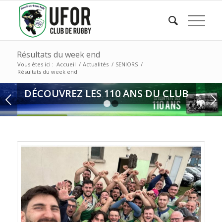
Résultats du week end
Vous êtes ici :
Accueil
/
Actualités
/
SENIORS
/
Résultats du week end
DÉCOUVREZ LES 110 ANS DU CLUB
Suivant
1
2
HISTORIQUE