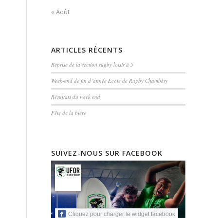
« Août
ARTICLES RÉCENTS
Reprise de la section rugby loisir à 5
Week-end de fin d’année Ecole de Rugby Chambéry
Résultats du week end
Fête de la bière
SUIVEZ-NOUS SUR FACEBOOK
Cliquez pour charger le widget facebook