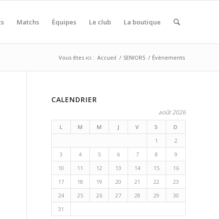
ts
Matchs
Équipes
Le club
La boutique
Vous êtes ici :
Accueil
/
SENIORS
/
Évènements
CALENDRIER
août 2026
L
M
M
J
V
S
D
1
2
3
4
5
6
7
8
9
10
11
12
13
14
15
16
17
18
19
20
21
22
23
24
25
26
27
28
29
30
31